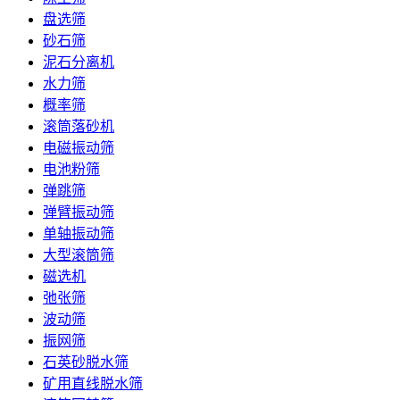
盘选筛
砂石筛
泥石分离机
水力筛
概率筛
滚筒落砂机
电磁振动筛
电池粉筛
弹跳筛
弹臂振动筛
单轴振动筛
大型滚筒筛
磁选机
弛张筛
波动筛
振网筛
石英砂脱水筛
矿用直线脱水筛