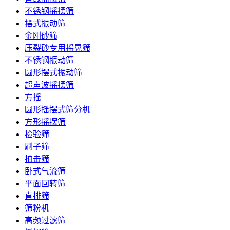
不锈钢摇摆筛
摆式振动筛
金刚砂筛
压裂砂专用摇晃筛
不锈钢振动筛
圆形摆式振动筛
超声波摇摆筛
方摇
圆形摇摆式筛分机
方形摇摆筛
检验筛
刷子筛
拍击筛
卧式气流筛
平面回转筛
直排筛
筛粉机
高频过滤筛