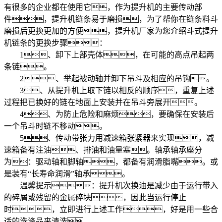
有很多的企业都在使用它，作为提升机的主要传动部
件，提升机链条易于磨损，为了帮你在链条料斗
磨损后更换更加的方便，提升机厂家为您介绍斗式提升
机链条的更换步骤：
1、卸下上部壳体，在可能的高点吊起两
条链。
2、举起被动轴并卸下吊斗及相应的吊钩。
3、从提升机上取下链以相反的顺序，重复上述
过程把已换好的链在地面上安装并在吊斗旁展开。
4、为防止危险和麻烦，要确保在安装后
一个吊斗时链不移动。
5、传动带张力用减速箱张紧器来实现，减
速箱备有注油、排油和油量塞。轴承轴承座分
为：驱动轴和脚轴，都备有润滑脂嘴。或
是装有“长寿命润滑”轴承。
温馨提示：提升机次换油是减少由于运行带入
的碎屑或残留的金属碎块，因此当运行停止
时，立即进行上述工作，好是用一些合
适的洗涤品来清洗。