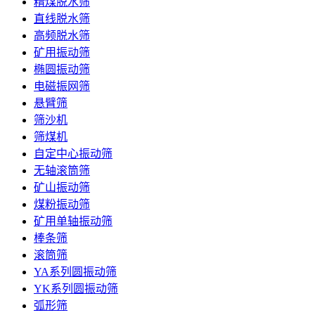
精煤脱水筛
直线脱水筛
高频脱水筛
矿用振动筛
椭圆振动筛
电磁振网筛
悬臂筛
筛沙机
筛煤机
自定中心振动筛
无轴滚筒筛
矿山振动筛
煤粉振动筛
矿用单轴振动筛
棒条筛
滚筒筛
YA系列圆振动筛
YK系列圆振动筛
弧形筛