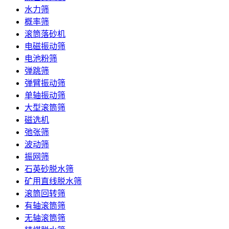
水力筛
概率筛
滚筒落砂机
电磁振动筛
电池粉筛
弹跳筛
弹臂振动筛
单轴振动筛
大型滚筒筛
磁选机
弛张筛
波动筛
振网筛
石英砂脱水筛
矿用直线脱水筛
滚筒回转筛
有轴滚筒筛
无轴滚筒筛