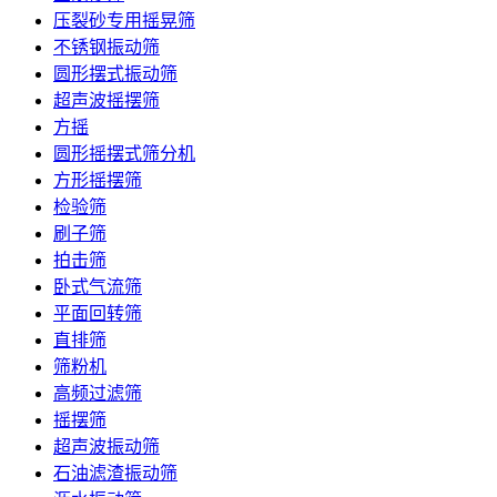
压裂砂专用摇晃筛
不锈钢振动筛
圆形摆式振动筛
超声波摇摆筛
方摇
圆形摇摆式筛分机
方形摇摆筛
检验筛
刷子筛
拍击筛
卧式气流筛
平面回转筛
直排筛
筛粉机
高频过滤筛
摇摆筛
超声波振动筛
石油滤渣振动筛