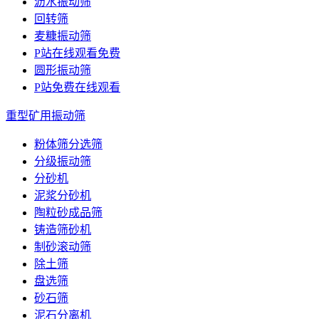
沥水振动筛
回转筛
麦糠振动筛
P站在线观看免费
圆形振动筛
P站免费在线观看
重型矿用振动筛
粉体筛分选筛
分级振动筛
分砂机
泥浆分砂机
陶粒砂成品筛
铸造筛砂机
制砂滚动筛
除土筛
盘选筛
砂石筛
泥石分离机