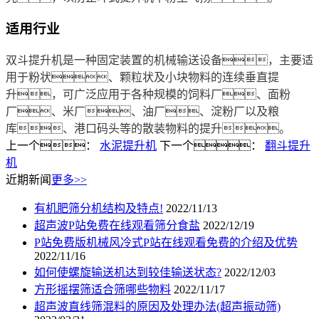
适用行业
双斗提升机是一种固定装置的机械输送设备，主要适
用于粉状、颗粒状及小块物料的连续垂直提
升，可广泛应用于各种规模的饲料厂、面粉
厂、米厂、油厂、淀粉厂以及粮
库、港口码头等的散装物料的提升。
上一个：
水泥提升机
下一个：
翻斗提升
机
近期新闻
更多>>
有机肥筛分机结构及特点!
2022/11/13
超声波P站免费在线观看筛分食盐
2022/12/19
P站免费版机械风冷式P站在线观看免费的介绍及优势
2022/11/16
如何使螺旋输送机达到较佳输送状态?
2022/12/03
方形摇摆筛适合筛哪些物料
2022/11/17
超声波直线筛混料的原因及处理办法(超声振动筛)