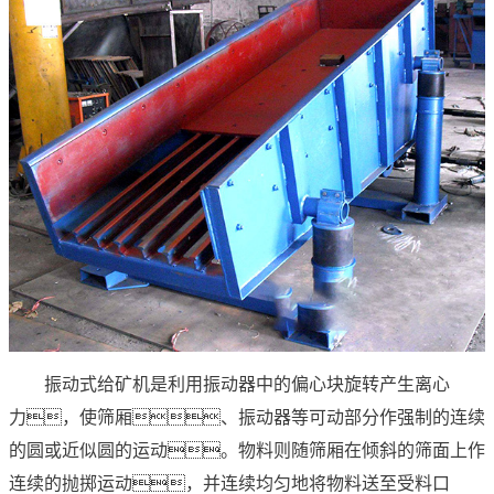
振动式给矿机是利用振动器中的偏心块旋转产生离心
力，使筛厢、振动器等可动部分作强制的连续
的圆或近似圆的运动。物料则随筛厢在倾斜的筛面上作
连续的抛掷运动，并连续均匀地将物料送至受料口