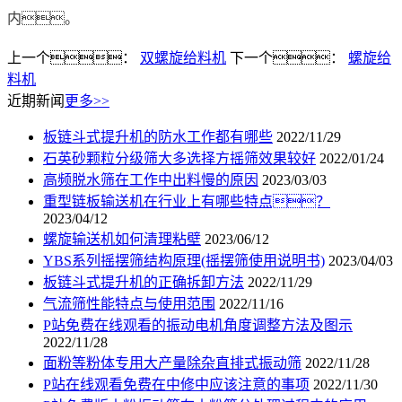
内。
上一个：
双螺旋给料机
下一个：
螺旋给
料机
近期新闻
更多>>
板链斗式提升机的防水工作都有哪些
2022/11/29
石英砂颗粒分级筛大多选择方摇筛效果较好
2022/01/24
高频脱水筛在工作中出料慢的原因
2023/03/03
重型链板输送机在行业上有哪些特点？
2023/04/12
螺旋输送机如何清理粘壁
2023/06/12
YBS系列摇摆筛结构原理(摇摆筛使用说明书)
2023/04/03
板链斗式提升机的正确拆卸方法
2022/11/29
气流筛性能特点与使用范围
2022/11/16
P站免费在线观看的振动电机角度调整方法及图示
2022/11/28
面粉等粉体专用大产量除杂直排式振动筛
2022/11/28
P站在线观看免费在中修中应该注意的事项
2022/11/30