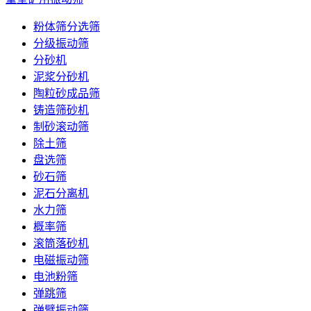
粉体筛分选筛
分级振动筛
分砂机
泥浆分砂机
陶粒砂成品筛
铸造筛砂机
制砂滚动筛
除土筛
盘选筛
砂石筛
泥石分离机
水力筛
概率筛
滚筒落砂机
电磁振动筛
电池粉筛
弹跳筛
弹臂振动筛