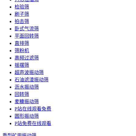
检验筛
刷子筛
拍击筛
卧式气流筛
平面回转筛
直排筛
筛粉机
高频过滤筛
摇摆筛
超声波振动筛
石油滤渣振动筛
沥水振动筛
回转筛
麦糠振动筛
P站在线观看免费
圆形振动筛
P站免费在线观看
重型矿用振动筛