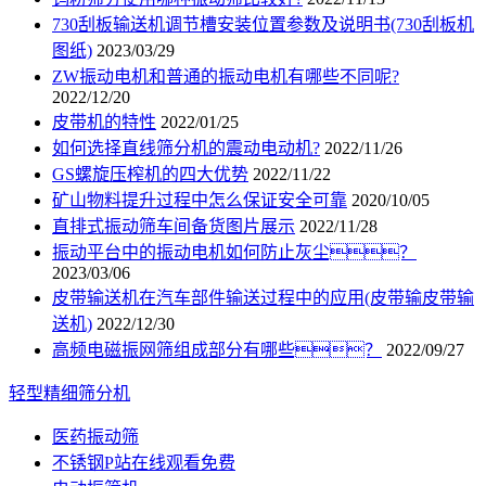
730刮板输送机调节槽安装位置参数及说明书(730刮板机
图纸)
2023/03/29
ZW振动电机和普通的振动电机有哪些不同呢?
2022/12/20
皮带机的特性
2022/01/25
如何选择直线筛分机的震动电动机?
2022/11/26
GS螺旋压榨机的四大优势
2022/11/22
矿山物料提升过程中怎么保证安全可靠
2020/10/05
直排式振动筛车间备货图片展示
2022/11/28
振动平台中的振动电机如何防止灰尘？
2023/03/06
皮带输送机在汽车部件输送过程中的应用(皮带输皮带输
送机)
2022/12/30
高频电磁振网筛组成部分有哪些？
2022/09/27
轻型精细筛分机
医药振动筛
不锈钢P站在线观看免费