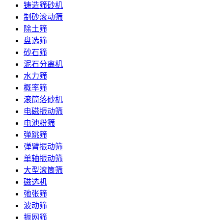
铸造筛砂机
制砂滚动筛
除土筛
盘选筛
砂石筛
泥石分离机
水力筛
概率筛
滚筒落砂机
电磁振动筛
电池粉筛
弹跳筛
弹臂振动筛
单轴振动筛
大型滚筒筛
磁选机
弛张筛
波动筛
振网筛