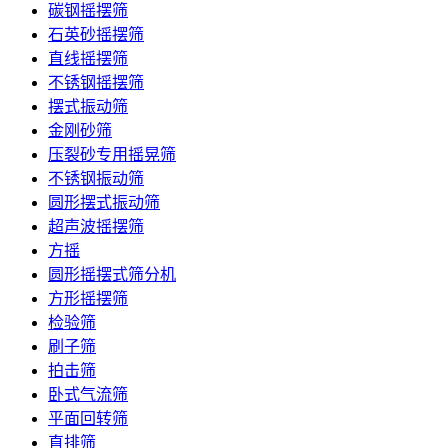
碳钢摇摆筛
石英砂摇摆筛
直线摇摆筛
不锈钢摇摆筛
摆式振动筛
金刚砂筛
压裂砂专用摇晃筛
不锈钢振动筛
圆形摆式振动筛
超声波摇摆筛
方摇
圆形摇摆式筛分机
方形摇摆筛
检验筛
刷子筛
拍击筛
卧式气流筛
平面回转筛
直排筛