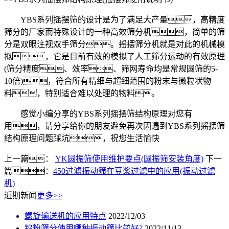
YBS系列摇摆筛的设计是为了满足大产量，高精度
筛分的厂家而特殊设计的一种高效筛分机，简单的筛
分是双眼注视双手筛分。摇摆筛分机就是对此的机械模
拟，它是目前有效的模拟了人工筛分运动的有效原理
(筛分精度、效率、筛网寿命均是常规圆筛的5-
10倍)，符合所有精细与超细范围的粉末与微粒状物
料，特别适合难以处理的物料。
感觉小编分享的YBS系列摇摆筛结构原理对您有
用，请分享给你的朋友避免再次因遇到YBS系列摇摆筛
结构原理问题踩坑，祝您生活愉快
上一篇：
YK圆振筛使用维护要点(圆振筛安装角度)
下一
篇：
450过滤振动筛在豆浆过滤中的应用(振动过滤
机)
近期新闻
更多>>
螺旋输送机的应用特点
2022/12/03
钨粉筛分使用哪种振动筛比较好?
2022/11/13