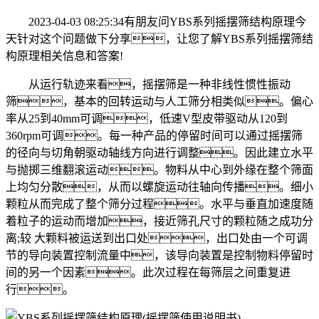
2023-04-03 08:25:34有朋友问YBS系列摇摆筛结构原理今
天针对这个问题做下分享，让您了解YBS系列摇摆筛结
构原理相关信息和答案!
从运行轨迹来看，摇摆筛是一种非线性惯性振动
筛，基本的回转运动与人工筛分相类似。偏心
率从25到40mm可调，低速V型皮带驱动从120到
360rpm可调。每一种产品的停留时间可以通过摇摆筛
的径向与切角朝驱动轴线方向进行调整。因此建立水平
与抛掷三维翻滚运动。物料从中心到外缘在整个筛面
上均匀分散，从而以螺旋运动往轴向传播。细小
颗粒从而完成了整个筛分过程。水平与垂直加速度随
着粒子的运动而增加，接近筛孔尺寸的颗粒随之成功分
离;较 大颗料被运送到出口处，出口处由一个可调
节的导向装置控制流量中，该导向装置是控制物料停留时
间的另一个因素。此次过程在每筛层之间重复进
行。