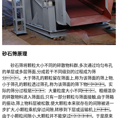
砂石筛原理
砂石筛将颗粒大小不同的碎散物料群,多次通过均匀布孔
的单层或多层筛面,分成若干不同级别的过程成为筛
分。大于筛孔的颗粒留在筛面上,称为该筛面的筛上物,
小于筛孔的颗粒透过筛孔,称为该筛面的筛下物。实
际的筛分过程是：大量粒度大小不同、粗细混杂
的碎散物料进入筛面后,只有一部分颗粒与筛面接触,由于筛箱
的振动,筛上物料层被松散,使大颗粒本来就存在的间隙被进一
步扩大,小颗粒乘机穿过间隙,转移到下层或运输机上。
由于小颗粒间隙小,大颗粒并不能穿过，于是原来