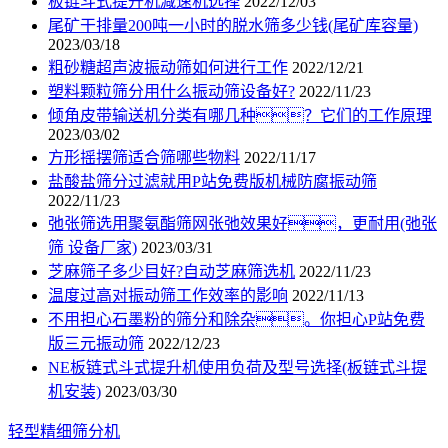
板链斗式提升机减速机选择
2022/12/03
尾矿干排量200吨一小时的脱水筛多少钱(尾矿库容量)
2023/03/18
粗砂糖超声波振动筛如何进行工作
2022/12/21
塑料颗粒筛分用什么振动筛设备好?
2022/11/23
倾角皮带输送机分类有哪几种？它们的工作原理
2023/03/02
方形摇摆筛适合筛哪些物料
2022/11/17
盐酸盐筛分过滤就用P站免费版机械防腐振动筛
2022/11/23
弛张筛选用聚氨酯筛网张弛效果好，更耐用(弛张
筛 设备厂家)
2023/03/31
芝麻筛子多少目好?自动芝麻筛选机
2022/11/23
温度过高对振动筛工作效率的影响
2022/11/13
不用担心石墨粉的筛分和除杂。你担心P站免费
版三元振动筛
2022/12/23
NE板链式斗式提升机使用负荷及型号选择(板链式斗提
机安装)
2023/03/30
轻型精细筛分机