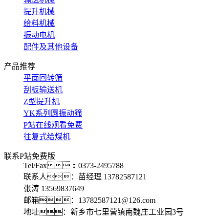
提升机械
给料机械
振动电机
配件及其他设备
产品推荐
平面回转筛
刮板输送机
Z型提升机
YK系列圆振动筛
P站在线观看免费
往复式给煤机
联系P站免费版
Tel/Fax：0373-2495788
联系人：苗经理 13782587121
张涛 13569837649
邮箱：13782587121@126.com
地址：新乡市七里营镇南魏庄工业园3号