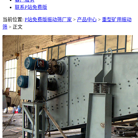
联系P站免费版
当前位置:
P站免费版振动筛厂家
>
产品中心
>
重型矿用振动
筛
> 正文