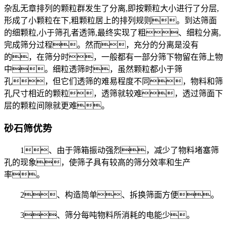
杂乱无章排列的颗粒群发生了分离,即按颗粒大小进行了分层,
形成了小颗粒在下,粗颗粒居上的排列规则。到达筛面
的细颗粒,小于筛孔者透筛,最终实现了粗、细粒分离,
完成筛分过程。然而，充分的分离是没有
的，在筛分时，一般都有一部分筛下物留在筛上物
中。细粒透筛时，虽然颗粒都小于筛
孔，但它们透筛的难易程度不同，物料和筛
孔尺寸相近的颗粒，透筛就较难，透过筛面下
层的颗粒间隙就更难。
砂石筛优势
1、由于筛箱振动强烈，减少了物料堵塞筛
孔的现象，使筛子具有较高的筛分效率和生产
率。
2、构造简单、拆换筛面方便。
3、筛分每吨物料所消耗的电能少。