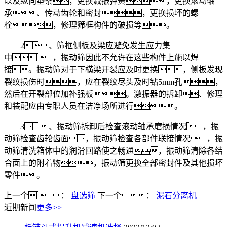
以及纵向垫条，更换减振弹簧，更换滚动轴
承、传动齿轮和密封，更换损坏的螺
栓，修理筛框构件的破损等。
2、筛框侧板及梁应避免发生应力集
中，振动筛因此不允许在这些构件上施以焊
接。振动筛对于下横梁开裂应及时更换，侧板发现
裂纹损伤时，应在裂纹尽头及时钻5mm孔，
然后在开裂部位加补强板。激振器的拆卸、修理
和装配应由专职人员在洁净场所进行。
3、振动筛拆卸后检查滚动轴承磨损情况，振
动筛检查齿轮齿面，振动筛检查各部件联接情况，振
动筛清洗箱体中的润滑回路使之畅通，振动筛清除各结
合面上的附着物，振动筛更换全部密封件及其他损坏
零件。
上一个：
盘选筛
下一个：
泥石分离机
近期新闻
更多>>