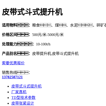
皮带式斗式提升机
适用物料：
粮食、煤、水泥、碎矿
价格区间：
500元/米-5000元/米
处理能力：
10-100t/h
产品别名：
皮带提升机,皮带斗式提升机
索要优惠报价
销售热线：
13782587121
皮带式斗式提升机
厂家真机
TD型技术参数
皮带张紧设计