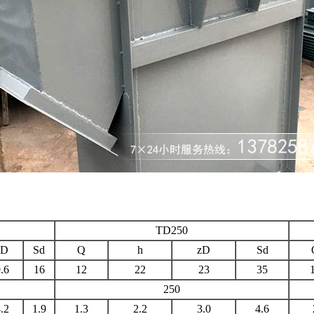
TD250
zD
Sd
Q
h
zD
Sd
.6
16
12
22
23
35
250
.2
1.9
1.3
2.2
3.0
4.6