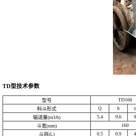
TD型技术参数
TD160
型号
Q
h
料斗形式
5.4
9.6
9
输送量(m3/h)
160
斗宽(mm)
0.5
0.9
4
斗容(L)