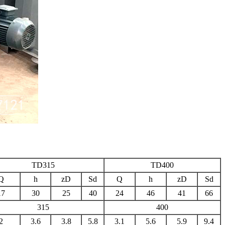
TD315
TD400
Q
h
zD
Sd
Q
h
zD
Sd
17
30
25
40
24
46
41
66
315
400
2
3.6
3.8
5.8
3.1
5.6
5.9
9.4