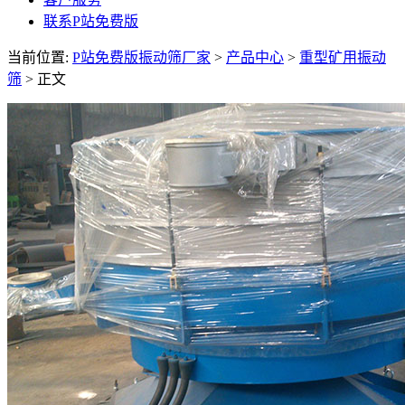
联系P站免费版
当前位置:
P站免费版振动筛厂家
>
产品中心
>
重型矿用振动
筛
> 正文