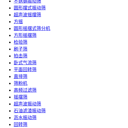
不锈钢振动筛
圆形摆式振动筛
超声波摇摆筛
方摇
圆形摇摆式筛分机
方形摇摆筛
检验筛
刷子筛
拍击筛
卧式气流筛
平面回转筛
直排筛
筛粉机
高频过滤筛
摇摆筛
超声波振动筛
石油滤渣振动筛
沥水振动筛
回转筛