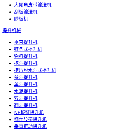
大倾角皮带输送机
刮板输送机
鳞板机
提升机械
垂直提升机
链条式提升机
物料提升机
挖斗提升机
捞坑脱水斗式提升机
畚斗提升机
单斗提升机
水泥提升机
双斗提升机
翻斗提升机
NE板链提升机
钢丝胶带提升机
垂直振动提升机