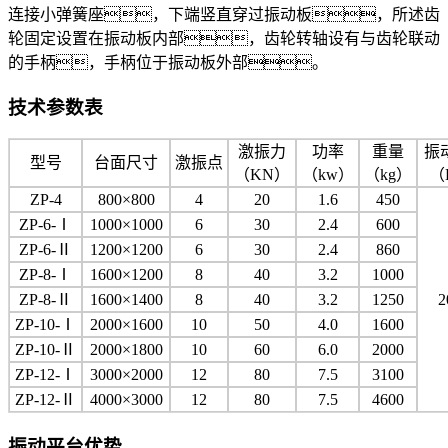
连接小弹簧座，下端竖直穿过振动板，所述齿
轮固定设置在振动板内部，齿轮转轴设有与齿轮联动
的手柄，手柄位于振动板外部。
技术参数表
激振力
功率
重量
振
型号
台面尺寸
激振点
（KN）
（kw）
（kg）
（
ZP-4
800×800
4
20
1.6
450
ZP-6-Ⅰ
1000×1000
6
30
2.4
600
ZP-6-Ⅱ
1200×1200
6
30
2.4
860
ZP-8-Ⅰ
1600×1200
8
40
3.2
1000
ZP-8-Ⅱ
1600×1400
8
40
3.2
1250
2
ZP-10-Ⅰ
2000×1600
10
50
4.0
1600
ZP-10-Ⅱ
2000×1800
10
60
6.0
2000
ZP-12-Ⅰ
3000×2000
12
80
7.5
3100
ZP-12-Ⅱ
4000×3000
12
80
7.5
4600
振动平台优势