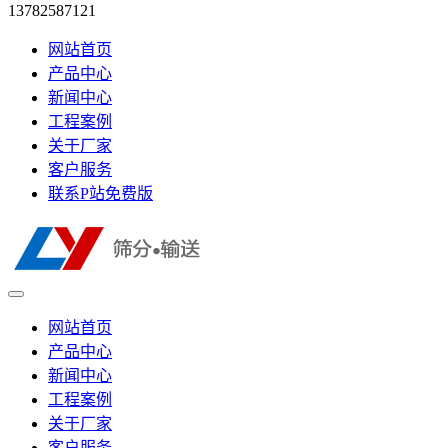
13782587121
网站首页
产品中心
新闻中心
工程案例
关于厂家
客户服务
联系P站免费版
网站首页
产品中心
新闻中心
工程案例
关于厂家
客户服务