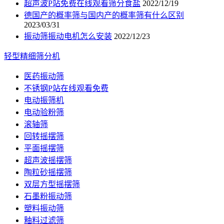
超声波P站免费在线观看筛分食盐
2022/12/19
德国产的概率筛与国内产的概率筛有什么区别
2023/03/31
振动筛振动电机怎么安装
2022/12/23
轻型精细筛分机
医药振动筛
不锈钢P站在线观看免费
电动振筛机
电动验粉筛
滚轴筛
回转摇摆筛
平面摇摆筛
超声波摇摆筛
陶粒砂摇摆筛
双层方型摇摆筛
石墨粉振动筛
塑料振动筛
釉料过滤筛