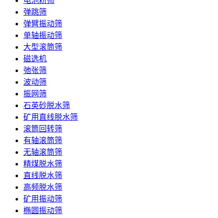
电池粉筛
弹跳筛
弹臂振动筛
单轴振动筛
大型滚筒筛
磁选机
弛张筛
波动筛
振网筛
石英砂脱水筛
矿用直线脱水筛
滚筒回转筛
有轴滚筒筛
无轴滚筒筛
精煤脱水筛
直线脱水筛
高频脱水筛
矿用振动筛
椭圆振动筛