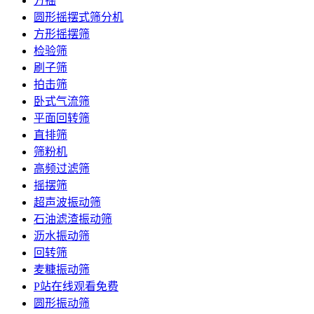
方摇
圆形摇摆式筛分机
方形摇摆筛
检验筛
刷子筛
拍击筛
卧式气流筛
平面回转筛
直排筛
筛粉机
高频过滤筛
摇摆筛
超声波振动筛
石油滤渣振动筛
沥水振动筛
回转筛
麦糠振动筛
P站在线观看免费
圆形振动筛