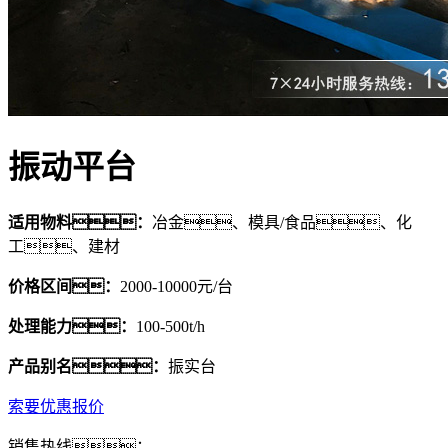
振动平台
适用物料：
冶金、模具/食品、化
工、建材
价格区间：
2000-10000元/台
处理能力：
100-500t/h
产品别名：
振实台
索要优惠报价
销售热线：