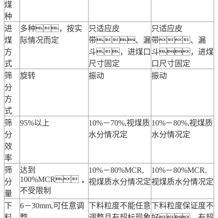
煤
种
进
多种，按实
只适应皮
只适应皮
煤
际情况而定
带、漏
带、漏
方
斗，进煤口
斗，进煤
式
尺寸固定
口尺寸固定
筛
旋转
振动
振动
分
方
式
筛
95%以上
10%－70%,视煤质
10%－80%,视煤质
分
水分情况定
水分情况定
效
率
筛
达到
10%－80%MCR,
10%－80%MCR,
100%MCR，
分
视煤质水分情况定
视煤质水分情况定
不受限制
量
下
6－30mm,可任意调
下料粒度不能任意
下料粒度保证度不
料
整
调整且有超标现象
好，有超