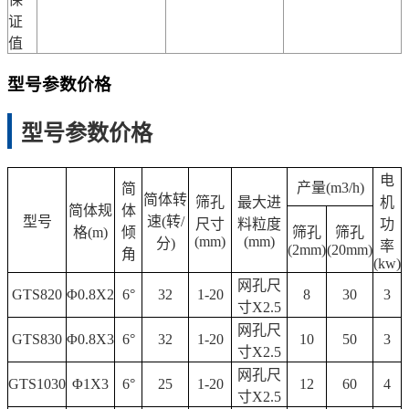
证
值
型号参数价格
型号参数价格
电
产量(m3/h)
简
简体转
筛孔
最大进
机
简体规
体
型号
速(转/
尺寸
料粒度
功
格(m)
倾
筛孔
筛孔
(mm)
(mm)
分)
率
(2mm)
(20mm)
角
(kw)
网孔尺
GTS820
Φ0.8X2
6°
32
1-20
8
30
3
寸X2.5
网孔尺
GTS830
Φ0.8X3
6°
32
1-20
10
50
3
寸X2.5
网孔尺
GTS1030
Φ1X3
6°
25
1-20
12
60
4
寸X2.5