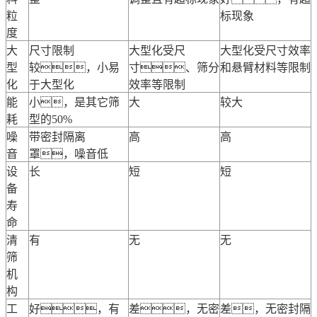
粒
标现象
度
大
尺寸限制
大型化受尺
大型化受尺寸效率
型
较，小易
寸、筛分
和悬臂材料等限制
化
于大型化
效率等限制
能
小，是其它筛
大
较大
耗
型的50%
噪
带密封隔离
高
高
音
罩，噪音低
设
长
短
短
备
寿
命
清
有
无
无
筛
机
构
工
好，有
差，无密
差，无密封隔