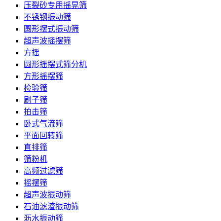
压裂砂专用摇晃筛
不锈钢振动筛
圆形摆式振动筛
超声波摇摆筛
方摇
圆形摇摆式筛分机
方形摇摆筛
检验筛
刷子筛
拍击筛
卧式气流筛
平面回转筛
直排筛
筛粉机
高频过滤筛
摇摆筛
超声波振动筛
石油滤渣振动筛
沥水振动筛