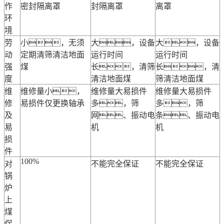
作
密封隔离罩
封隔离罩
离罩
环
境
劳
小，无须
大，设备
大，设备
动
定期清筛清洁地面
运行时间
运行时间
强
煤
长，清筛
长，清
度
清洁地面煤
筛清洁地面煤
维
维修量小，
维修量大易损件
维修量大易损件
修
易损件仅更换轴承
多，筛
多，筛
及
网、振动电
条、振动电
易
机
机
损
件
100%
对
不能完全保证
不能完全保证
锅
炉
上
煤
保