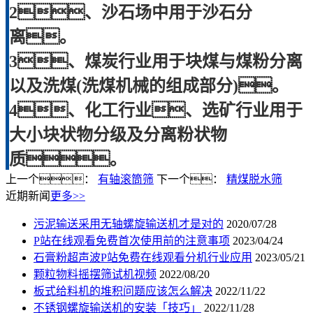
2、沙石场中用于沙石分
离。
3、煤炭行业用于块煤与煤粉分离
以及洗煤(洗煤机械的组成部分)。
4、化工行业、选矿行业用于
大小块状物分级及分离粉状物
质。
上一个：
有轴滚筒筛
下一个：
精煤脱水筛
近期新闻
更多>>
污泥输送采用无轴螺旋输送机才是对的
2020/07/28
P站在线观看免费首次使用前的注意事项
2023/04/24
石膏粉超声波P站免费在线观看分机行业应用
2023/05/21
颗粒物料摇摆筛试机视频
2022/08/20
板式给料机的堆积问题应该怎么解决
2022/11/22
不锈钢螺旋输送机的安装「技巧」
2022/11/28