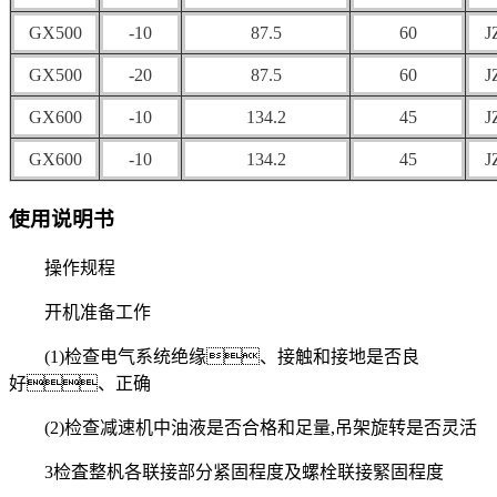
GX500
-10
87.5
60
J
GX500
-20
87.5
60
J
GX600
-10
134.2
45
J
GX600
-10
134.2
45
J
使用说明书
操作规程
开机准备工作
(1)检查电气系统绝缘、接触和接地是否良
好、正确
(2)检查减速机中油液是否合格和足量,吊架旋转是否灵活
3检査整杋各联接部分紧固程度及螺栓联接緊固程度