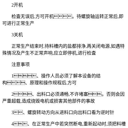
2开机
检査无误后,方可开机。待螺旋轴运转正常后,即
可进行正常生产
3关机
正常生产结束时,待料槽内的盐都排浄,再关闭电源,如遇特
殊情况及产生不正常声响,应立即停机,进行检査
注意事项
1、操作人员必须了解本设备的结
构、原理和操作规程后,方可
2、出料口必须通畅,不许堵塞。否则会因
严重超载,造成烧毁电机或损害其他部件的事故
3、螺旋转动方向从进料口向出料口看为逆时针
4、在正常生产中若突然断电,重新起动时,须把料槽