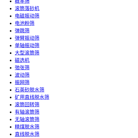
概率筛
滚筒落砂机
电磁振动筛
电池粉筛
弹跳筛
弹臂振动筛
单轴振动筛
大型滚筒筛
磁选机
弛张筛
波动筛
振网筛
石英砂脱水筛
矿用直线脱水筛
滚筒回转筛
有轴滚筒筛
无轴滚筒筛
精煤脱水筛
直线脱水筛