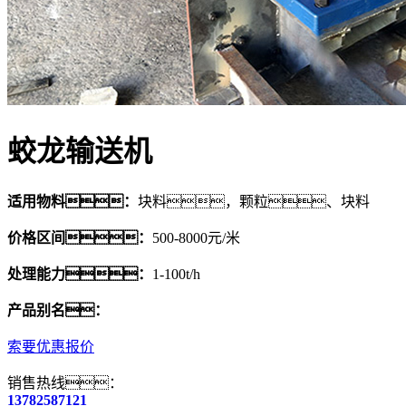
蛟龙输送机
适用物料：
块料，颗粒、块料
价格区间：
500-8000元/米
处理能力：
1-100t/h
产品别名：
索要优惠报价
销售热线：
13782587121