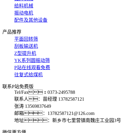
给料机械
振动电机
配件及其他设备
产品推荐
平面回转筛
刮板输送机
Z型提升机
YK系列圆振动筛
P站在线观看免费
往复式给煤机
联系P站免费版
Tel/Fax：0373-2495788
联系人：苗经理 13782587121
张涛 13569837649
邮箱：13782587121@126.com
地址：新乡市七里营镇南魏庄工业园3号
微信更方便