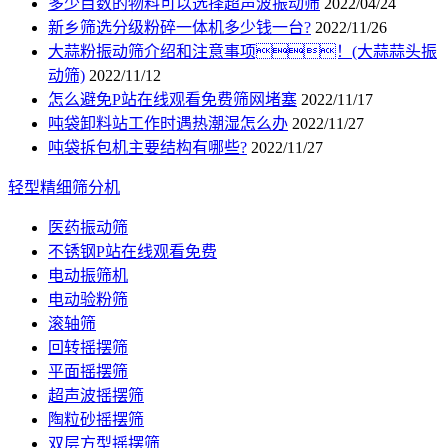
多少目数的物料可以选择超声波振动筛
2022/04/24
新乡筛选分级粉碎一体机多少钱一台?
2022/11/26
大蒜粉振动筛介绍和注意事项！(大蒜蒜头振
动筛)
2022/11/12
怎么避免P站在线观看免费筛网堵塞
2022/11/17
吨袋卸料站工作时遇热潮湿怎么办
2022/11/27
吨袋拆包机主要结构有哪些?
2022/11/27
轻型精细筛分机
医药振动筛
不锈钢P站在线观看免费
电动振筛机
电动验粉筛
滚轴筛
回转摇摆筛
平面摇摆筛
超声波摇摆筛
陶粒砂摇摆筛
双层方型摇摆筛