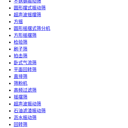
不锈钢振动筛
圆形摆式振动筛
超声波摇摆筛
方摇
圆形摇摆式筛分机
方形摇摆筛
检验筛
刷子筛
拍击筛
卧式气流筛
平面回转筛
直排筛
筛粉机
高频过滤筛
摇摆筛
超声波振动筛
石油滤渣振动筛
沥水振动筛
回转筛