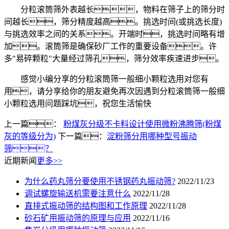
分粒滚筒筛外表越长，物料在筛子上的筛分时
间越长，筛分精度越高。挑选时间(或挑选长度)
与挑选效率之间的关系。开端时，挑选时间略有增
加。滚筒筛是确保砂厂工作的重要设备。许
多"易碎颗粒"大量经过筛孔，筛分效率疾速进步。
感觉小编分享的分粒滚筒筛一般细小颗粒选用对您有
用，请分享给你的朋友避免再次因遇到分粒滚筒筛一般细
小颗粒选用问题踩坑，祝您生活愉快
上一篇：
粉煤灰分级不卡料设计使用微粉沸腾筛(粉煤
灰的等级分为)
下一篇：
淀粉筛分用哪种型号振动
筛？
近期新闻
更多>>
为什么药丸筛分要使用不锈钢药丸振动筛?
2022/11/23
调试螺旋输送机需要注意什么
2022/11/28
直排式振动筛的结构图和工作原理
2022/11/28
砂石矿用振动筛的原理与应用
2022/11/16