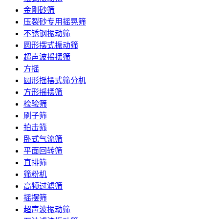
金刚砂筛
压裂砂专用摇晃筛
不锈钢振动筛
圆形摆式振动筛
超声波摇摆筛
方摇
圆形摇摆式筛分机
方形摇摆筛
检验筛
刷子筛
拍击筛
卧式气流筛
平面回转筛
直排筛
筛粉机
高频过滤筛
摇摆筛
超声波振动筛