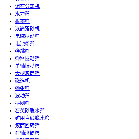
泥石分离机
水力筛
概率筛
滚筒落砂机
电磁振动筛
电池粉筛
弹跳筛
弹臂振动筛
单轴振动筛
大型滚筒筛
磁选机
弛张筛
波动筛
振网筛
石英砂脱水筛
矿用直线脱水筛
滚筒回转筛
有轴滚筒筛