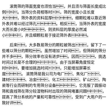
滚筒筛的筛面宽度也须恰当，并且须与筛面长度成比
例。当筛分负荷相等时，筛的宽度小且长度
大，筛外表的资料层厚，细颗粒难以靠近筛
外表并难以经过筛孔。相反，当筛外表的宽度
大而长度小时，则资料层的厚度必然减
小，并且细颗粒易于接近筛外表。
后来，大多数易筛分的颗粒被筛出，留下了一
些难以筛分的颗粒。虽然增加了时间，但筛网的筛分
并不多，筛分效率也没有进步。因而，挑选
时间过长是不合理的。由于当屏幕角度恒定
时，要增加挑选时间，只能增加屏幕长
度。 滚筒筛是我公司为电厂、焦化厂、
建材、冶金、化工、矿山、陶
瓷等行业而研制的专用筛分设备，它克服了圆振动
筛和直线筛在筛分较湿物料时出现的筛网堵塞问题，
提高了筛分系统的产量和可靠性，受到广大用户的一
致好评。