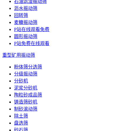
石油滤渣振动筛
沥水振动筛
回转筛
麦糠振动筛
P站在线观看免费
圆形振动筛
P站免费在线观看
重型矿用振动筛
粉体筛分选筛
分级振动筛
分砂机
泥浆分砂机
陶粒砂成品筛
铸造筛砂机
制砂滚动筛
除土筛
盘选筛
砂石筛