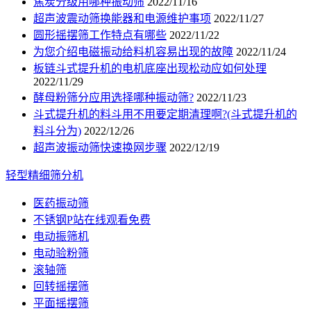
焦炭分级用哪种振动筛
2022/11/16
超声波震动筛换能器和电源维护事项
2022/11/27
圆形摇摆筛工作特点有哪些
2022/11/22
为您介绍电磁振动给料机容易出现的故障
2022/11/24
板链斗式提升机的电机底座出现松动应如何处理
2022/11/29
酵母粉筛分应用选择哪种振动筛?
2022/11/23
斗式提升机的料斗用不用要定期清理啊?(斗式提升机的
料斗分为)
2022/12/26
超声波振动筛快速换网步骤
2022/12/19
轻型精细筛分机
医药振动筛
不锈钢P站在线观看免费
电动振筛机
电动验粉筛
滚轴筛
回转摇摆筛
平面摇摆筛