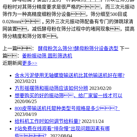
母粉时对其筛分精度要求是很严格的，而三次元振动
筛作为一种高精度细粉筛分设备，筛分细至500目或
0.028mm，另外三次元振动筛配备有专门的弹跳球清
网装置，减低酵母粉在筛分过程中的堵网现象，提高
筛分精度和筛分效率。
上一篇：
酵母粉怎么筛分?酵母粉筛分设备选型
下一
篇：
姜粉振动筛 圆形筛选机
近期新闻
更多>>
含水污泥使用无轴螺旋输送机比其他输送机好在哪?
2023/02/21
方形摇摆筛和振动筛应该如何分辨
2023/02/20
想要购买的好的振动筛，给厂家留一线才可以
2020/06/25
800皮带输送机托辊种类型号规格是多少？
2023/04/19
给料机工作时如何调节给料量?
2022/11/24
P站免费在线观看“排杂慢”出现问题因素有哪
些？
2022/08/04