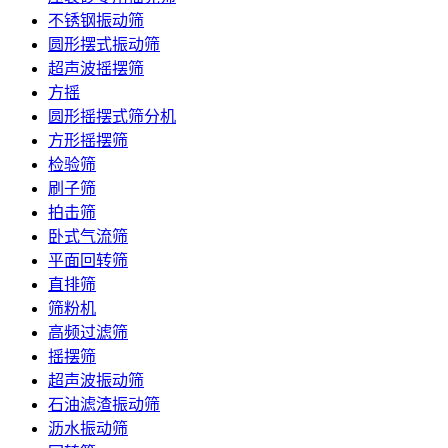
不锈钢振动筛
圆形摆式振动筛
超声波摇摆筛
方摇
圆形摇摆式筛分机
方形摇摆筛
检验筛
刷子筛
拍击筛
卧式气流筛
平面回转筛
直排筛
筛粉机
高频过滤筛
摇摆筛
超声波振动筛
石油滤渣振动筛
沥水振动筛