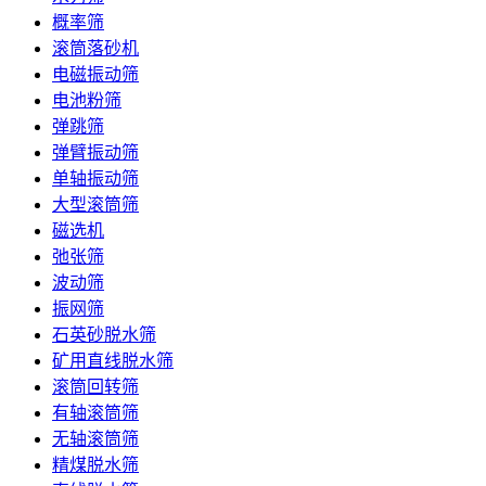
概率筛
滚筒落砂机
电磁振动筛
电池粉筛
弹跳筛
弹臂振动筛
单轴振动筛
大型滚筒筛
磁选机
弛张筛
波动筛
振网筛
石英砂脱水筛
矿用直线脱水筛
滚筒回转筛
有轴滚筒筛
无轴滚筒筛
精煤脱水筛