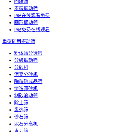
回转筛
麦糠振动筛
P站在线观看免费
圆形振动筛
P站免费在线观看
重型矿用振动筛
粉体筛分选筛
分级振动筛
分砂机
泥浆分砂机
陶粒砂成品筛
铸造筛砂机
制砂滚动筛
除土筛
盘选筛
砂石筛
泥石分离机
水力筛