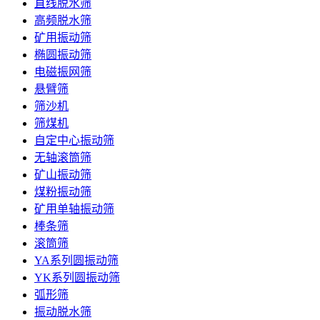
直线脱水筛
高频脱水筛
矿用振动筛
椭圆振动筛
电磁振网筛
悬臂筛
筛沙机
筛煤机
自定中心振动筛
无轴滚筒筛
矿山振动筛
煤粉振动筛
矿用单轴振动筛
棒条筛
滚筒筛
YA系列圆振动筛
YK系列圆振动筛
弧形筛
振动脱水筛