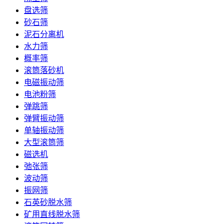
盘选筛
砂石筛
泥石分离机
水力筛
概率筛
滚筒落砂机
电磁振动筛
电池粉筛
弹跳筛
弹臂振动筛
单轴振动筛
大型滚筒筛
磁选机
弛张筛
波动筛
振网筛
石英砂脱水筛
矿用直线脱水筛