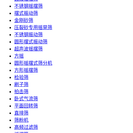
不锈钢摇摆筛
摆式振动筛
金刚砂筛
压裂砂专用摇晃筛
不锈钢振动筛
圆形摆式振动筛
超声波摇摆筛
方摇
圆形摇摆式筛分机
方形摇摆筛
检验筛
刷子筛
拍击筛
卧式气流筛
平面回转筛
直排筛
筛粉机
高频过滤筛