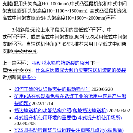
支腿(配用头架高度H0=1000mm),中式凸弧段机架和中式中间
架支腿(配用头架高度H0=1100～1500mm), 高式凸弧段机架和
高式中间架支腿(配用头架高度H0=1600～2000mm)。
3.倾斜段:无论上水平段采用的是低式、中
式、或是高式中间架支腿,倾斜段均采用低式中间架
支腿。当输送机倾角β≧45°时,推荐采用Ⅱ型低式中间架
支腿。
上一篇：
振动脱水筛筛箱断裂的原因
下一
篇：
什么原因造成大倾角皮带输送机滚筒的破裂
近期新闻
更多>>
如何正确的认识你需要的振动筛型号
2020/06/20
矿用P站在线观看免费在选煤工业的运用中容易产生哪
些问题?
2022/11/14
挡边输送机的功能结构介绍(爬坡挡边输送机)
2023/03/02
斗式提升机使用环境的重要性(斗式提升机使用场所)
2023/02/08
YZS圆振动筛调整与试运转要注重哪几点?(yk振动筛)