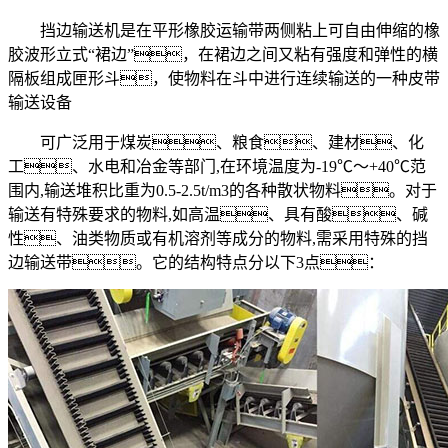
挡边输送机是在平形橡胶运输带两侧粘上可自由伸缩的橡
胶波形立式“裙边”，在裙边之间又粘有强度和弹性的横
隔板组成匣形斗，使物料在斗中进行连续输送的一种皮带
输送设备
可广泛用于煤炭、粮食、建材、化
工、水电和冶金等部门,在环境温度为-19℃～+40℃范
围内,输送堆积比重为0.5-2.5t/m3的各种散状物料。对于
输送有特殊要求的物料,如高温、具有酸、碱
性、油类物质或有机溶剂等成分的物料,需采用特殊的挡
边输送带。它的结构特点分以下3点：