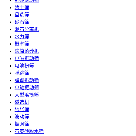
制砂滚动筛
除土筛
盘选筛
砂石筛
泥石分离机
水力筛
概率筛
滚筒落砂机
电磁振动筛
电池粉筛
弹跳筛
弹臂振动筛
单轴振动筛
大型滚筒筛
磁选机
弛张筛
波动筛
振网筛
石英砂脱水筛