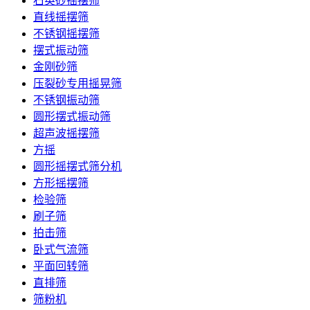
石英砂摇摆筛
直线摇摆筛
不锈钢摇摆筛
摆式振动筛
金刚砂筛
压裂砂专用摇晃筛
不锈钢振动筛
圆形摆式振动筛
超声波摇摆筛
方摇
圆形摇摆式筛分机
方形摇摆筛
检验筛
刷子筛
拍击筛
卧式气流筛
平面回转筛
直排筛
筛粉机