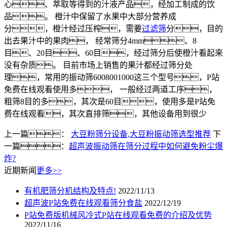
心、萃取等得到的汁液产品，经加工制成的饮
品。 橙汁中保留了水果中大部分营养成
分，橙汁经过压榨，需要
过滤筛
分，目的
出去果汁中的果肉， 经常筛分4mm、8
目、20目、60目，经过筛分后使橙汁看起来
没有杂质。 目前市场上销售的果汁都经过筛分处
理，常用的振动筛6008001000这三个型号，P站
免费在线观看使用多， 一般经过两道工序，
粗筛8目的多，其次是60目，使用多是P站免
费在线观看，其次直排筛，其他设备用到很少
上一篇：
大豆粉筛分设备,大豆粉振动筛选型推荐
下
一篇：
超声波振动筛在筛分过程中如何避免粉尘爆
炸?
近期新闻
更多>>
有机肥筛分机结构及特点!
2022/11/13
超声波P站免费在线观看筛分食盐
2022/12/19
P站免费版机械风冷式P站在线观看免费的介绍及优势
2022/11/16